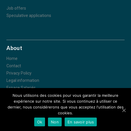
Job offers
Speculative applications
About
Home
Contact
Privacy Policy
Legal information
Espace Salariés
Nous utilisons des cookies pour vous garantir la meilleure
expérience sur notre site. Si vous continuez à utiliser ce
© IDEA CONSTRUCTION 2018 - Tous droits réservés - 70 Avenue des
dernier, nous considérerons que vous acceptez l'utilisation des
Tilleuls 57190 FLORANGE –
Espace Salariés
–
Crédits - Mentions légales
cookies.
– Réalisation :
Déclic communication
Ok
Non
En savoir plus
APPELEZ-NOUS
NOUS TROUVER