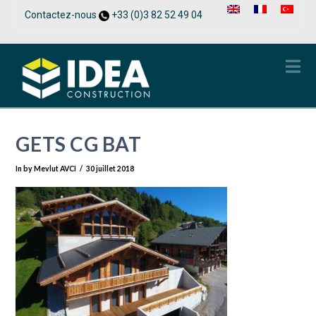
Contactez-nous
+33 (0)3 82 52 49 04
Na
GETS CG BAT
In by Mevlut AVCI
30 juillet 2018