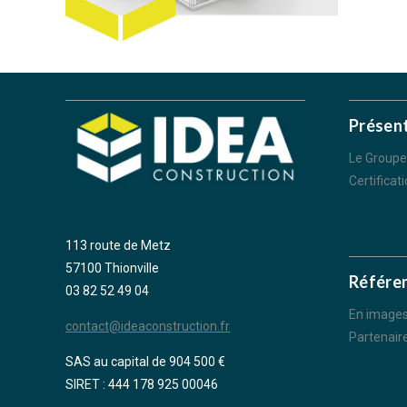
Présen
Le Groupe
Certificat
113 route de Metz
57100 Thionville
Référe
03 82 52 49 04
En image
contact@ideaconstruction.fr
Partenair
SAS au capital de 904 500 €
SIRET : 444 178 925 00046