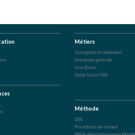
tation
Métiers
Conception et réalisation
ions
Entreprise générale
Gros Œuvre
Génie Civil et VRD
nces
s
Méthode
es
QSE
Procédures de travaux
BIM Building Information Model