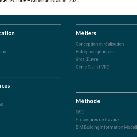
CHITECTURE – Année de livraison : 2024
tation
Métiers
Conception et réalisation
ions
Entreprise générale
Gros Œuvre
Génie Civil et VRD
nces
s
Méthode
es
QSE
Procédures de travaux
BIM Building Information Model