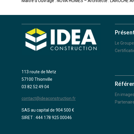
Maître d’Ouvrage : NOVA HOMES – Architecte : LAROCHE AR
Présen
Le Groupe
Certificat
113 route de Metz
57100 Thionville
Référe
03 82 52 49 04
En image
contact@ideaconstruction.fr
Partenair
SAS au capital de 904 500 €
SIRET : 444 178 925 00046