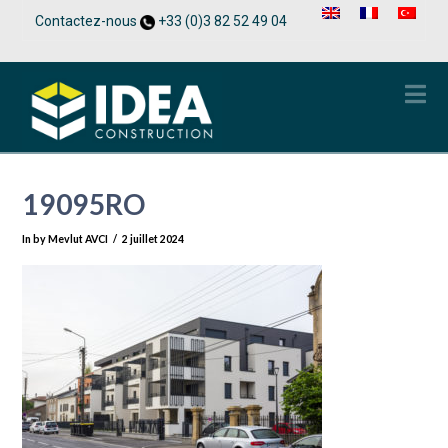
Contactez-nous
+33 (0)3 82 52 49 04
Na
19095RO
In by Mevlut AVCI
2 juillet 2024