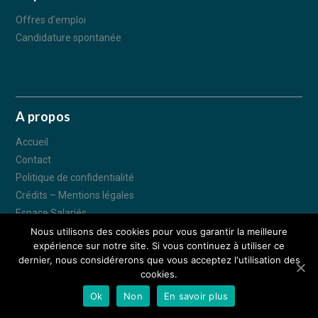
Offres d’emploi
Candidature spontanée
A propos
Accueil
Contact
Politique de confidentialité
Crédits – Mentions légales
Espace Salariés
Nous utilisons des cookies pour vous garantir la meilleure
expérience sur notre site. Si vous continuez à utiliser ce
© IDEA CONSTRUCTION 2018 - Tous droits réservés - 70 Avenue des
dernier, nous considérerons que vous acceptez l'utilisation des
Tilleuls 57190 FLORANGE –
Espace Salariés
–
Crédits - Mentions légales
cookies.
– Réalisation :
Déclic communication
Ok
Non
En savoir plus
APPELEZ-NOUS
NOUS TROUVER