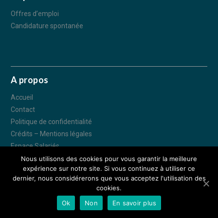
Offres d’emploi
Candidature spontanée
A propos
Accueil
Contact
Politique de confidentialité
Crédits – Mentions légales
Espace Salariés
Nous utilisons des cookies pour vous garantir la meilleure
expérience sur notre site. Si vous continuez à utiliser ce
© IDEA CONSTRUCTION 2018 - Tous droits réservés - 70 Avenue des
dernier, nous considérerons que vous acceptez l'utilisation des
Tilleuls 57190 FLORANGE –
Espace Salariés
–
Crédits - Mentions légales
cookies.
– Réalisation :
Déclic communication
Ok
Non
En savoir plus
APPELEZ-NOUS
NOUS TROUVER