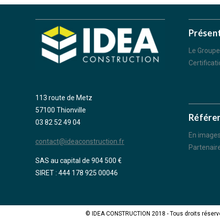
Présen
Le Groupe
Certificat
113 route de Metz
57100 Thionville
Référe
03 82 52 49 04
En image
contact@ideaconstruction.fr
Partenair
SAS au capital de 904 500 €
SIRET : 444 178 925 00046
© IDEA CONSTRUCTION 2018 - Tous droits réserv