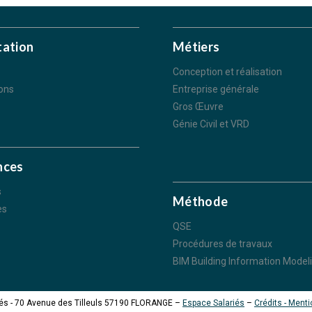
tation
Métiers
Conception et réalisation
ions
Entreprise générale
Gros Œuvre
Génie Civil et VRD
nces
s
Méthode
es
QSE
Procédures de travaux
BIM Building Information Model
és - 70 Avenue des Tilleuls 57190 FLORANGE –
Espace Salariés
–
Crédits - Ment