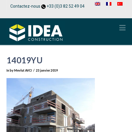
Contactez-nous
+33 (0)3 82 52 49 04
Na
14019YU
In by Mevlut AVCI
23 janvier 2019