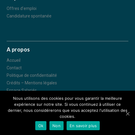
Offres d’emploi
Candidature spontanée
A propos
Accueil
Contact
Politique de confidentialité
Crédits – Mentions légales
Espace Salariés
Nous utilisons des cookies pour vous garantir la meilleure
expérience sur notre site. Si vous continuez à utiliser ce
© IDEA CONSTRUCTION 2018 - Tous droits réservés - 70 Avenue des
dernier, nous considérerons que vous acceptez l'utilisation des
Tilleuls 57190 FLORANGE –
Espace Salariés
–
Crédits - Mentions légales
cookies.
– Réalisation :
Déclic communication
Ok
Non
En savoir plus
APPELEZ-NOUS
NOUS TROUVER