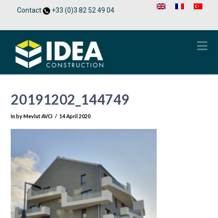
Contact
+33 (0)3 82 52 49 04
Na
20191202_144749
In by Mevlut AVCI
14 April 2020