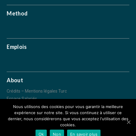
Method
Emplois
About
Crédits – Mentions légales Turc
Espace Salariés
Nous utilisons des cookies pour vous garantir la meilleure
expérience sur notre site. Si vous continuez à utiliser ce
© IDEA CONSTRUCTION 2018 - Tous droits réservés - 70 Avenue des
dernier, nous considérerons que vous acceptez l'utilisation des
Tilleuls 57190 FLORANGE –
Espace Salariés
–
Crédits - Mentions légales
cookies.
– Réalisation :
Déclic communication
Ok
Non
En savoir plus